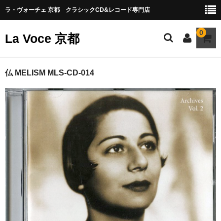
ラ・ヴォーチェ 京都 クラシックCD&レコード専門店
0
La Voce 京都
CATALOG LP
仏 MELISM MLS-CD-014
New arrival
交響曲・管弦楽曲
協奏曲
室内楽曲
器楽曲
声楽曲
合唱