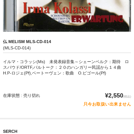
オペラ
歌曲
古楽曲
仏 MELISM MLS-CD-014
CD&BOOK
(MLS-CD-014)
PICK UP
イルマ・コラッシ(Ms) 未発表録音集～シェーンベルク：期待 ロ
スバウド/ORTF,バルトーク：２０のハンガリー民謡から１４曲
ABOUT
H.P-ロジェ(Pf),ベートーヴェン：歌曲 O.ピゴール(Pf)
ORDER
¥2,550
在庫状態 : 売り切れ
(税込)
NEWS
只今お取扱い出来ません
CONTACT
SERCH