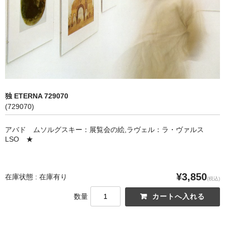
オペラ
歌曲
古楽曲
CD&BOOK
独 ETERNA 729070
PICK UP
(729070)
ABOUT
アバド ムソルグスキー：展覧会の絵,ラヴェル：ラ・ヴァルス
LSO ★
ORDER
NEWS
¥3,850
在庫状態 : 在庫有り
(税込)
CONTACT
数量