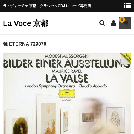
ラ・ヴォーチェ 京都 クラシックCD&レコード専門店
0
La Voce 京都
CATALOG LP
独 ETERNA 729070
New arrival
交響曲・管弦楽曲
協奏曲
室内楽曲
器楽曲
声楽曲
合唱