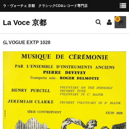
ラ・ヴォーチェ 京都 クラシックCD&レコード専門店
0
La Voce 京都
CATALOG LP
仏 VOGUE EXTP 1028
New arrival
交響曲・管弦楽曲
協奏曲
室内楽曲
器楽曲
声楽曲
合唱