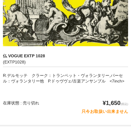
オペラ
歌曲
古楽曲
CD&BOOK
仏 VOGUE EXTP 1028
PICK UP
(EXTP1028)
ABOUT
R.デルモッテ クラーク：トランペット・ヴォランタリー,パーセ
ル：ヴォランタリー他 P.ドゥヴヴェ/古楽アンサンブル <7inch>
ORDER
NEWS
¥1,650
在庫状態 : 売り切れ
(税込)
CONTACT
只今お取扱い出来ません