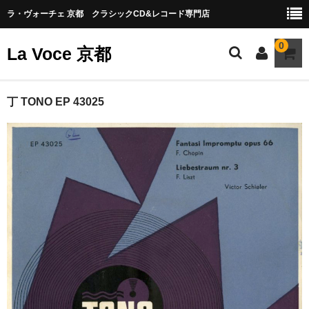
ラ・ヴォーチェ 京都 クラシックCD&レコード専門店
0
La Voce 京都
CATALOG LP
丁 TONO EP 43025
New arrival
交響曲・管弦楽曲
協奏曲
室内楽曲
器楽曲
声楽曲
合唱