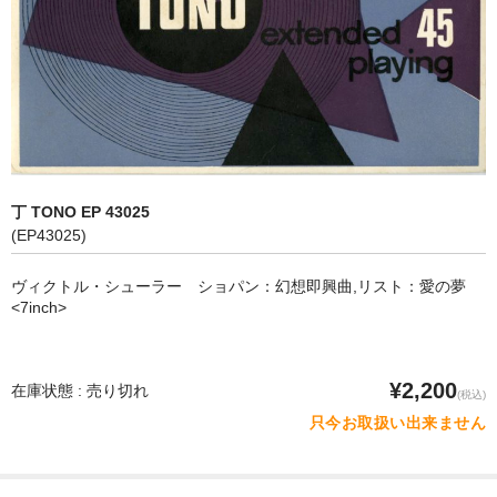
オペラ
歌曲
古楽曲
CD&BOOK
丁 TONO EP 43025
PICK UP
(EP43025)
ABOUT
ヴィクトル・シューラー ショパン：幻想即興曲,リスト：愛の夢
<7inch>
ORDER
NEWS
¥2,200
在庫状態 : 売り切れ
(税込)
CONTACT
只今お取扱い出来ません