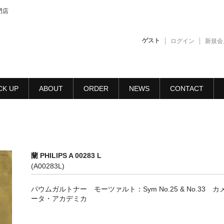
門店
ゲスト
ログイン
新規会
CK UP
ABOUT
ORDER
NEWS
CONTACT
蘭 PHILIPS A 00283 L
(A00283L)
パウムガルトナー モーツァルト：Sym No.25 & No.33 カ
ータ・アカデミカ