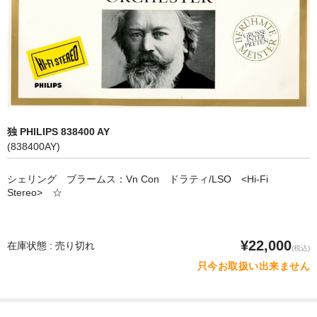
オペラ
歌曲
古楽曲
CD&BOOK
独 PHILIPS 838400 AY
PICK UP
(838400AY)
ABOUT
シェリング ブラームス：Vn Con ドラティ/LSO <Hi-Fi
Stereo> ☆
ORDER
NEWS
¥22,000
在庫状態 : 売り切れ
(税込)
CONTACT
只今お取扱い出来ません