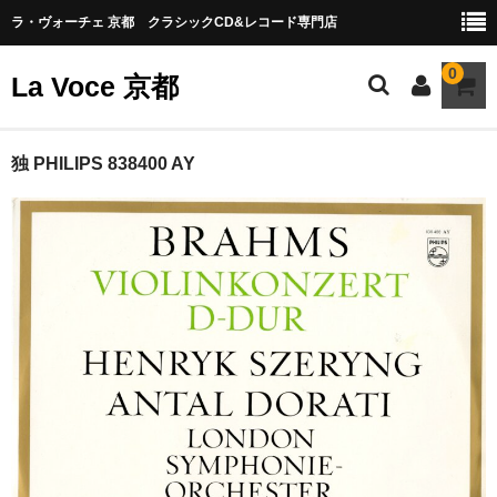
ラ・ヴォーチェ 京都 クラシックCD&レコード専門店
0
La Voce 京都
CATALOG LP
独 PHILIPS 838400 AY
New arrival
交響曲・管弦楽曲
協奏曲
室内楽曲
器楽曲
声楽曲
合唱