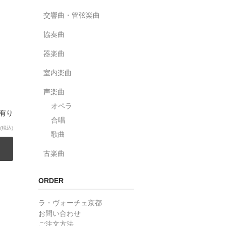
交響曲・管弦楽曲
協奏曲
器楽曲
室内楽曲
声楽曲
オペラ
庫有り
合唱
(税込)
歌曲
古楽曲
ORDER
ラ・ヴォーチェ京都
お問い合わせ
ご注文方法