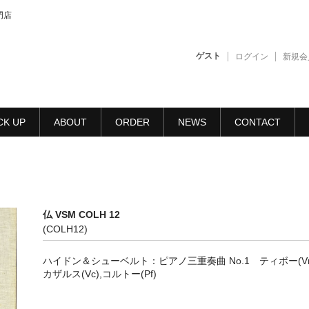
門店
ゲスト
ログイン
新規会
CK UP
ABOUT
ORDER
NEWS
CONTACT
仏 VSM COLH 12
(COLH12)
ハイドン＆シューベルト：ピアノ三重奏曲 No.1 ティボー(Vn
カザルス(Vc),コルトー(Pf)