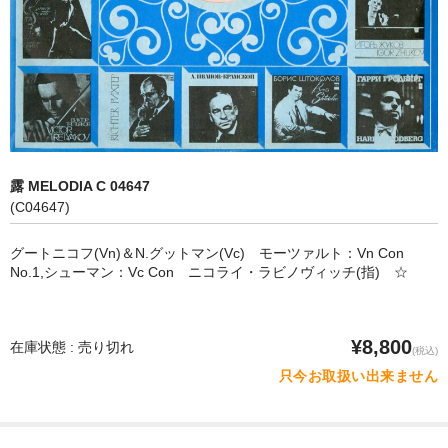
オペラ
歌曲
古楽曲
CD&BOOK
露 MELODIA C 04647
PICK UP
(C04647)
ABOUT
グートニコフ(Vn)＆N.グットマン(Vc) モーツァルト：Vn Con
No.1,シューマン：Vc Con ニコライ・ラビノヴィッチ(指) ☆
ORDER
NEWS
¥8,800
在庫状態 : 売り切れ
(税込)
CONTACT
只今お取扱い出来ません