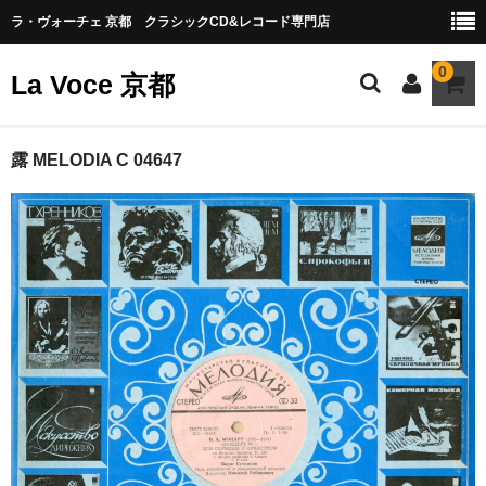
ラ・ヴォーチェ 京都 クラシックCD&レコード専門店
0
La Voce 京都
CATALOG LP
露 MELODIA C 04647
New arrival
交響曲・管弦楽曲
協奏曲
室内楽曲
器楽曲
声楽曲
合唱