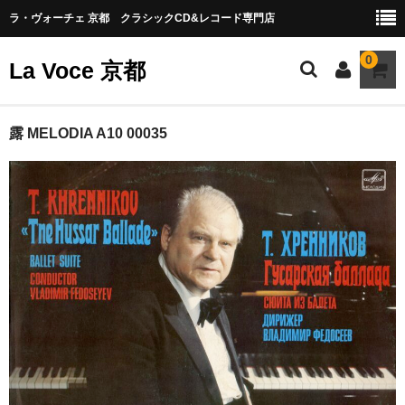
ラ・ヴォーチェ 京都 クラシックCD&レコード専門店
0
La Voce 京都
CATALOG LP
露 MELODIA A10 00035
New arrival
交響曲・管弦楽曲
協奏曲
室内楽曲
器楽曲
声楽曲
合唱