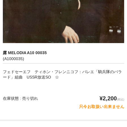
オペラ
歌曲
古楽曲
CD&BOOK
露 MELODIA A10 00035
PICK UP
(A1000035)
ABOUT
フェドセーエフ ティホン・フレンニコフ：バレエ「騎兵隊のバラ
ード」組曲 USSR放送SO ☆
ORDER
NEWS
¥2,200
在庫状態 : 売り切れ
(税込)
CONTACT
只今お取扱い出来ません