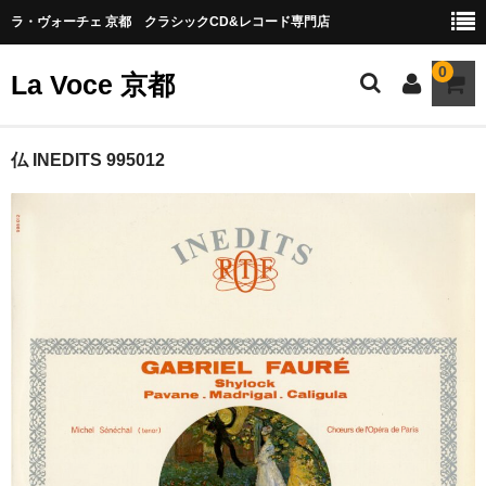
ラ・ヴォーチェ 京都 クラシックCD&レコード専門店
0
La Voce 京都
CATALOG LP
仏 INEDITS 995012
New arrival
交響曲・管弦楽曲
協奏曲
室内楽曲
器楽曲
声楽曲
合唱