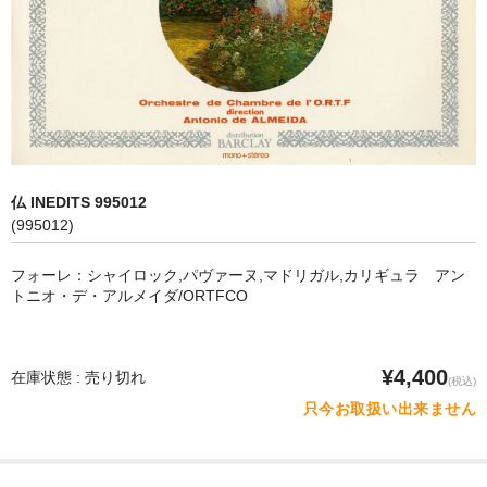
オペラ
歌曲
古楽曲
CD&BOOK
仏 INEDITS 995012
PICK UP
(995012)
ABOUT
フォーレ：シャイロック,パヴァーヌ,マドリガル,カリギュラ アン
トニオ・デ・アルメイダ/ORTFCO
ORDER
NEWS
¥4,400
在庫状態 : 売り切れ
(税込)
CONTACT
只今お取扱い出来ません