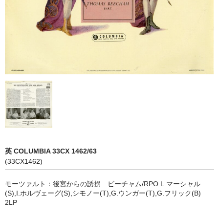
オペラ
歌曲
古楽曲
CD&BOOK
PICK UP
ABOUT
ORDER
英 COLUMBIA 33CX 1462/63
NEWS
(33CX1462)
CONTACT
モーツァルト：後宮からの誘拐 ビーチャム/RPO L.マーシャル
(S),I.ホルヴェーグ(S),シモノー(T),G.ウンガー(T),G.フリック(B)
2LP