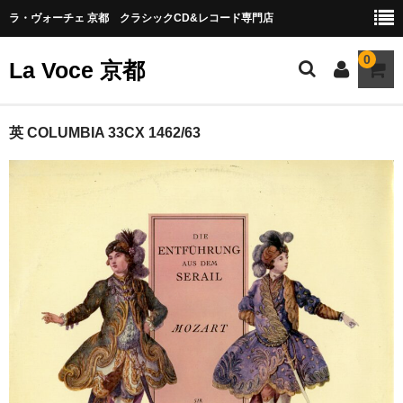
ラ・ヴォーチェ 京都 クラシックCD&レコード専門店
0
La Voce 京都
CATALOG LP
英 COLUMBIA 33CX 1462/63
New arrival
交響曲・管弦楽曲
協奏曲
室内楽曲
器楽曲
声楽曲
合唱