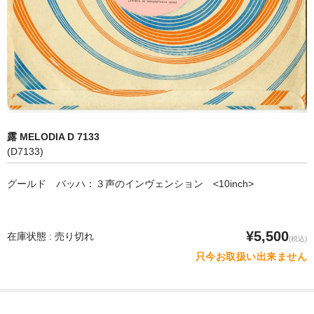
オペラ
歌曲
古楽曲
CD&BOOK
露 MELODIA D 7133
PICK UP
(D7133)
ABOUT
グールド バッハ：３声のインヴェンション <10inch>
ORDER
NEWS
¥5,500
在庫状態 : 売り切れ
(税込)
只今お取扱い出来ません
CONTACT