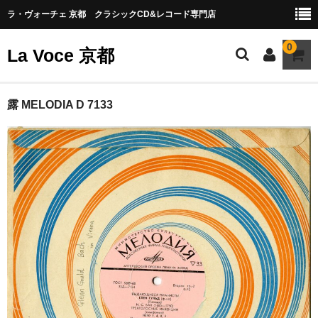
ラ・ヴォーチェ 京都 クラシックCD&レコード専門店
0
La Voce 京都
CATALOG LP
露 MELODIA D 7133
New arrival
交響曲・管弦楽曲
協奏曲
室内楽曲
器楽曲
声楽曲
合唱