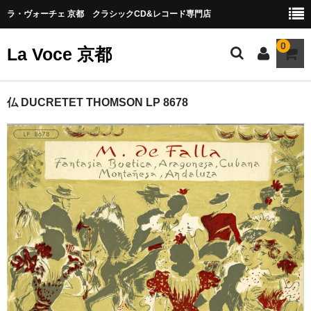
ラ・ヴォーチェ 京都 クラシックCD&レコード専門店
0
La Voce 京都
CATALOG LP
仏 DUCRETET THOMSON LP 8678
New arrival
交響曲・管弦楽曲
協奏曲
室内楽曲
器楽曲
声楽曲
合唱