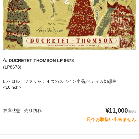
オペラ
歌曲
古楽曲
CD&BOOK
仏 DUCRETET THOMSON LP 8678
PICK UP
(LP8678)
ABOUT
L.ケロル ファリャ：４つのスペイン小品,ベティカ幻想曲
<10inch>
ORDER
NEWS
¥11,000
在庫状態 : 売り切れ
(税込)
CONTACT
只今お取扱い出来ません