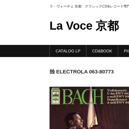
ラ・ヴォーチェ 京都 クラシックCD&レコード専
La Voce 京都
CATALOG LP
CD&BOOK
PI
独 ELECTROLA 063-80773