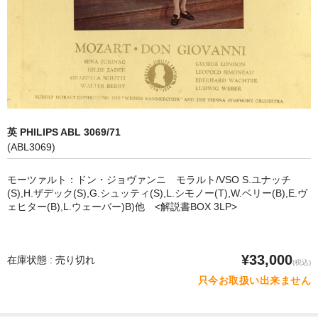
オペラ
歌曲
古楽曲
CD&BOOK
英 PHILIPS ABL 3069/71
PICK UP
(ABL3069)
ABOUT
モーツァルト：ドン・ジョヴァンニ モラルト/VSO S.ユナッチ
(S),H.ザデック(S),G.シュッティ(S),L.シモノー(T),W.ベリー(B),E.ヴ
ORDER
ェヒター(B),L.ウェーバー)B)他 <解説書BOX 3LP>
NEWS
¥33,000
在庫状態 : 売り切れ
CONTACT
(税込)
只今お取扱い出来ません