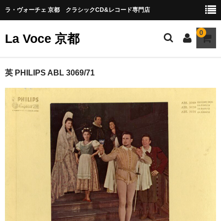
ラ・ヴォーチェ 京都 クラシックCD&レコード専門店
0
La Voce 京都
CATALOG LP
英 PHILIPS ABL 3069/71
New arrival
交響曲・管弦楽曲
協奏曲
室内楽曲
器楽曲
声楽曲
合唱