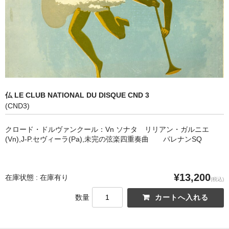
オペラ
歌曲
古楽曲
CD&BOOK
仏 LE CLUB NATIONAL DU DISQUE CND 3
PICK UP
(CND3)
ABOUT
クロード・ドルヴァンクール：Vn ソナタ リリアン・ガルニエ
(Vn),J-P.セヴィーラ(Pa),未完の弦楽四重奏曲 パレナンSQ
ORDER
NEWS
¥13,200
在庫状態 : 在庫有り
(税込)
CONTACT
数量