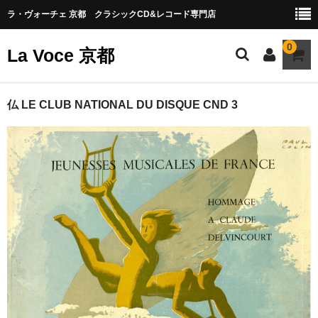
ラ・ヴォーチェ 京都 クラシックCD&レコード専門店
0
La Voce 京都
CATALOG LP
仏 LE CLUB NATIONAL DU DISQUE CND 3
New arrival
交響曲・管弦楽曲
協奏曲
室内楽曲
器楽曲
声楽曲
合唱