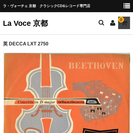
ラ・ヴォーチェ 京都 クラシックCD&レコード専門店
0
La Voce 京都
CATALOG LP
英 DECCA LXT 2750
New arrival
交響曲・管弦楽曲
協奏曲
室内楽曲
器楽曲
声楽曲
合唱