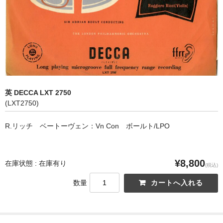
オペラ
歌曲
古楽曲
CD&BOOK
英 DECCA LXT 2750
PICK UP
(LXT2750)
ABOUT
R.リッチ ベートーヴェン：Vn Con ボールト/LPO
ORDER
¥8,800
NEWS
在庫状態 : 在庫有り
(税込)
数量
CONTACT