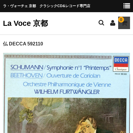
ラ・ヴォーチェ 京都 クラシックCD&レコード専門店
0
La Voce 京都
CATALOG LP
仏 DECCA 592110
New arrival
交響曲・管弦楽曲
協奏曲
室内楽曲
器楽曲
声楽曲
合唱