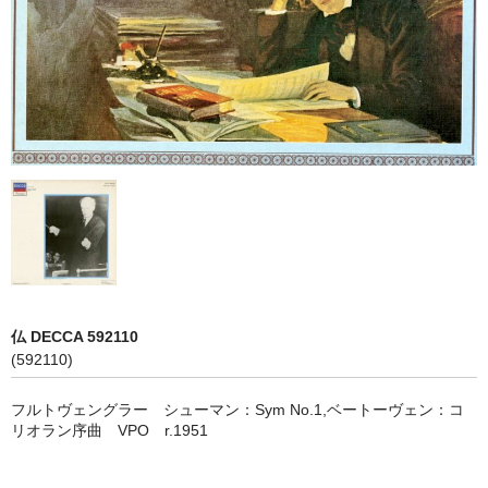
オペラ
歌曲
古楽曲
CD&BOOK
PICK UP
ABOUT
ORDER
仏 DECCA 592110
NEWS
(592110)
CONTACT
フルトヴェングラー シューマン：Sym No.1,ベートーヴェン：コ
リオラン序曲 VPO r.1951