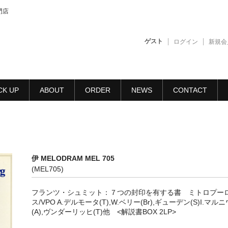
門店
ゲスト
ログイン
新規会
CK UP
ABOUT
ORDER
NEWS
CONTACT
伊 MELODRAM MEL 705
(MEL705)
フランツ・シュミット：７つの封印を有する書 ミトロプー
ス/VPO A.デルモータ(T),W.ベリー(Br),ギューデン(S)I.マル
(A),ヴンダーリッヒ(T)他 <解説書BOX 2LP>