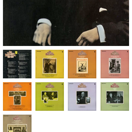
オペラ
歌曲
古楽曲
CD&BOOK
PICK UP
ABOUT
ORDER
NEWS
CONTACT