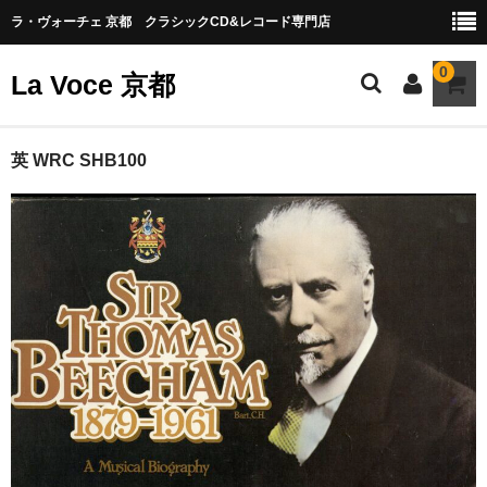
ラ・ヴォーチェ 京都 クラシックCD&レコード専門店
0
La Voce 京都
CATALOG LP
英 WRC SHB100
New arrival
交響曲・管弦楽曲
協奏曲
室内楽曲
器楽曲
声楽曲
合唱