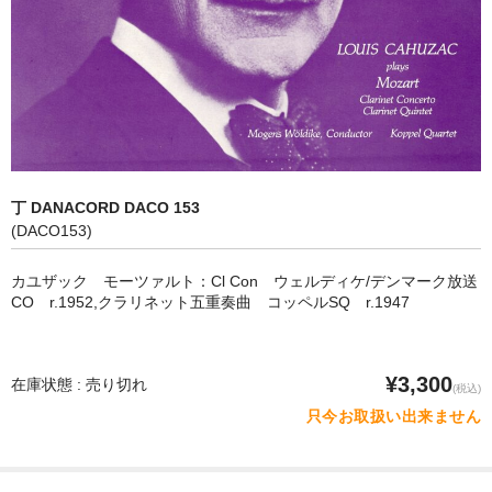
オペラ
歌曲
古楽曲
CD&BOOK
丁 DANACORD DACO 153
PICK UP
(DACO153)
ABOUT
カユザック モーツァルト：Cl Con ウェルディケ/デンマーク放送
CO r.1952,クラリネット五重奏曲 コッペルSQ r.1947
ORDER
NEWS
¥3,300
在庫状態 : 売り切れ
(税込)
CONTACT
只今お取扱い出来ません