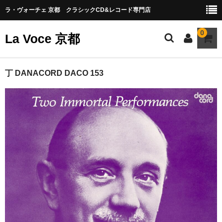
ラ・ヴォーチェ 京都 クラシックCD&レコード専門店
0
La Voce 京都
CATALOG LP
丁 DANACORD DACO 153
New arrival
交響曲・管弦楽曲
協奏曲
室内楽曲
器楽曲
声楽曲
合唱