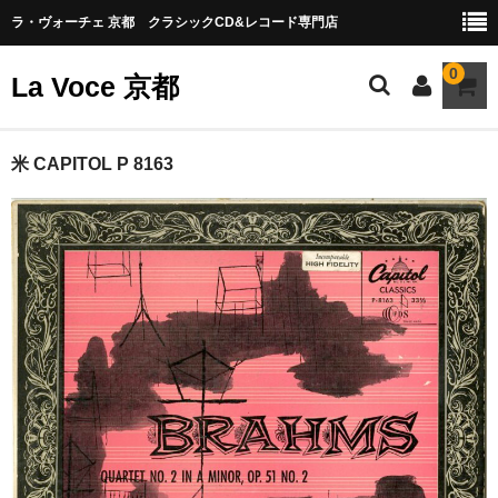
ラ・ヴォーチェ 京都 クラシックCD&レコード専門店
0
La Voce 京都
CATALOG LP
米 CAPITOL P 8163
New arrival
交響曲・管弦楽曲
協奏曲
室内楽曲
器楽曲
声楽曲
合唱