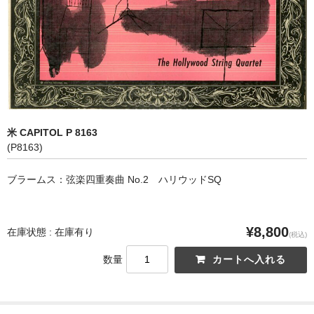
オペラ
歌曲
古楽曲
CD&BOOK
米 CAPITOL P 8163
PICK UP
(P8163)
ABOUT
ブラームス：弦楽四重奏曲 No.2 ハリウッドSQ
ORDER
NEWS
¥8,800
在庫状態 : 在庫有り
(税込)
CONTACT
数量