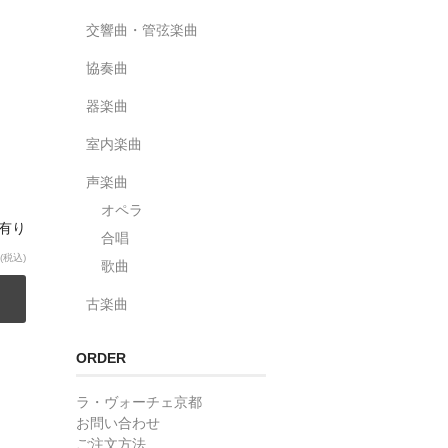
交響曲・管弦楽曲
協奏曲
器楽曲
室内楽曲
声楽曲
オペラ
庫有り
合唱
(税込)
歌曲
古楽曲
ORDER
ラ・ヴォーチェ京都
お問い合わせ
ご注文方法