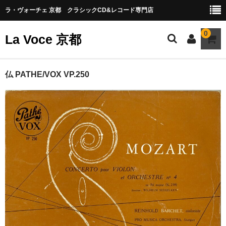
ラ・ヴォーチェ 京都 クラシックCD&レコード専門店
0
La Voce 京都
CATALOG LP
仏 PATHE/VOX VP.250
New arrival
交響曲・管弦楽曲
協奏曲
室内楽曲
器楽曲
声楽曲
合唱