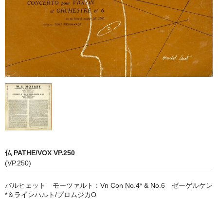
オペラ
歌曲
古楽曲
CD&BOOK
PICK UP
ABOUT
ORDER
仏 PATHE/VOX VP.250
NEWS
(VP.250)
CONTACT
バルヒェット モーツァルト：Vn Con No.4* & No.6 ゼーゲルケン
*＆ラインハルト/プロムジカO