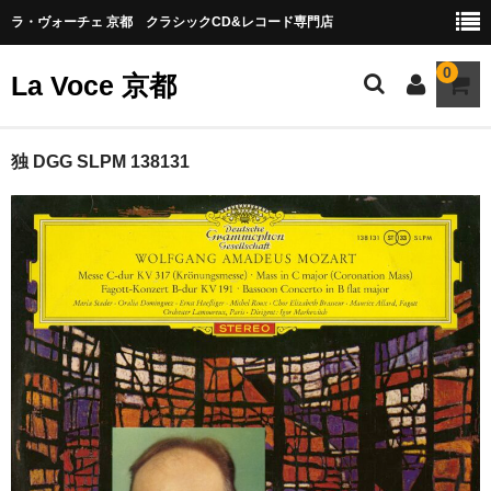
ラ・ヴォーチェ 京都 クラシックCD&レコード専門店
0
La Voce 京都
CATALOG LP
独 DGG SLPM 138131
New arrival
交響曲・管弦楽曲
協奏曲
室内楽曲
器楽曲
声楽曲
合唱