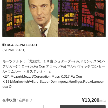
オペラ
歌曲
古楽曲
CD&BOOK
独 DGG SLPM 138131
PICK UP
(SLPM138131)
ABOUT
モーツァルト：「戴冠式」ミサ曲 シュターダー(S),ドミンゲス(A),ヘ
フリガー(T),ロー(B),Fa Con アラール(Fa) マルケヴィッチ/コンセー
ORDER
ル･ラムルー <赤ステレオ> ☆
KEY: Mozart/Mozart/Coronation Mass K.317,Fa Con
NEWS
K.191/Markevitch/Allard,Stader,Dominguez,Haefliger,Roux/Lamour
eux O
CONTACT
¥13,200
在庫状態 : 在庫有り
(税込)