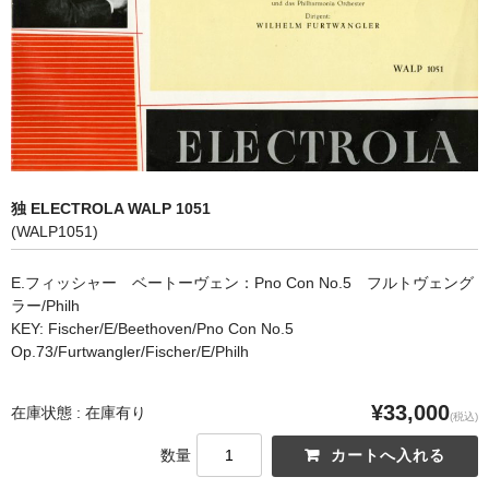
オペラ
歌曲
古楽曲
CD&BOOK
独 ELECTROLA WALP 1051
PICK UP
(WALP1051)
ABOUT
E.フィッシャー ベートーヴェン：Pno Con No.5 フルトヴェング
ラー/Philh
ORDER
KEY: Fischer/E/Beethoven/Pno Con No.5
Op.73/Furtwangler/Fischer/E/Philh
NEWS
CONTACT
¥33,000
在庫状態 : 在庫有り
(税込)
数量