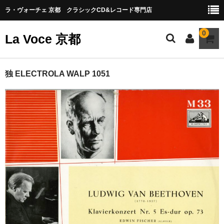
ラ・ヴォーチェ 京都 クラシックCD&レコード専門店
0
La Voce 京都
CATALOG LP
独 ELECTROLA WALP 1051
New arrival
交響曲・管弦楽曲
協奏曲
室内楽曲
器楽曲
声楽曲
合唱