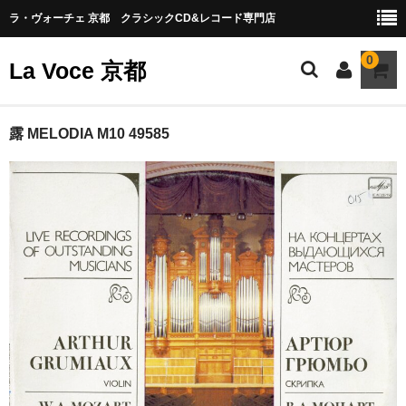
ラ・ヴォーチェ 京都 クラシックCD&レコード専門店
0
La Voce 京都
CATALOG LP
露 MELODIA M10 49585
New arrival
交響曲・管弦楽曲
協奏曲
室内楽曲
器楽曲
声楽曲
合唱