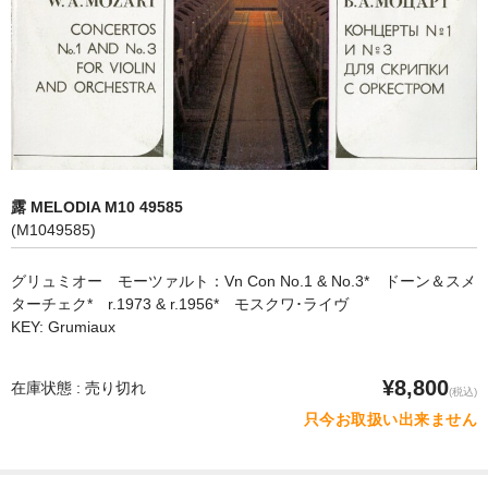
オペラ
歌曲
古楽曲
CD&BOOK
露 MELODIA M10 49585
PICK UP
(M1049585)
ABOUT
グリュミオー モーツァルト：Vn Con No.1 & No.3* ドーン＆スメ
ターチェク* r.1973 & r.1956* モスクワ･ライヴ
ORDER
KEY: Grumiaux
NEWS
¥8,800
在庫状態 : 売り切れ
(税込)
CONTACT
只今お取扱い出来ません