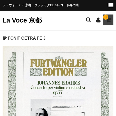
ラ・ヴォーチェ 京都 クラシックCD&レコード専門店
0
La Voce 京都
CATALOG LP
伊 FONIT CETRA FE 3
New arrival
交響曲・管弦楽曲
協奏曲
室内楽曲
器楽曲
声楽曲
合唱