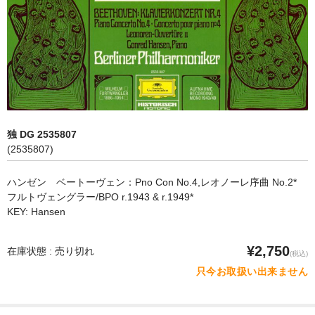
オペラ
歌曲
古楽曲
CD&BOOK
独 DG 2535807
PICK UP
(2535807)
ABOUT
ハンゼン ベートーヴェン：Pno Con No.4,レオノーレ序曲 No.2*
フルトヴェングラー/BPO r.1943 & r.1949*
ORDER
KEY: Hansen
NEWS
¥2,750
在庫状態 : 売り切れ
(税込)
CONTACT
只今お取扱い出来ません