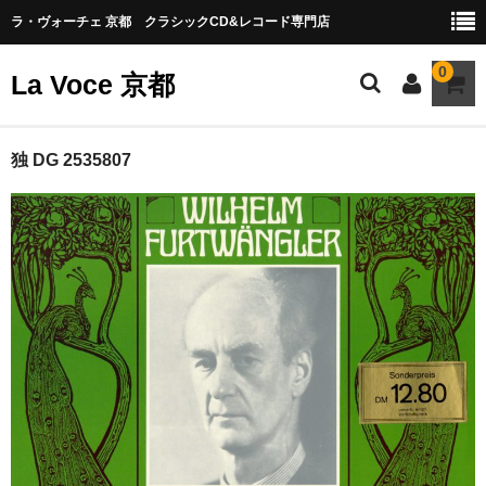
ラ・ヴォーチェ 京都 クラシックCD&レコード専門店
0
La Voce 京都
CATALOG LP
独 DG 2535807
New arrival
交響曲・管弦楽曲
協奏曲
室内楽曲
器楽曲
声楽曲
合唱