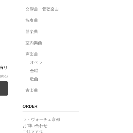
交響曲・管弦楽曲
協奏曲
器楽曲
室内楽曲
声楽曲
オペラ
庫有り
合唱
(税込)
歌曲
古楽曲
ORDER
ラ・ヴォーチェ京都
お問い合わせ
ご注文方法