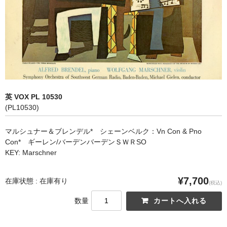
オペラ
歌曲
古楽曲
CD&BOOK
英 VOX PL 10530
PICK UP
(PL10530)
ABOUT
マルシュナー＆ブレンデル* シェーンベルク：Vn Con & Pno
Con* ギーレン/バーデンバーデンＳＷＲSO
ORDER
KEY: Marschner
NEWS
¥7,700
在庫状態 : 在庫有り
(税込)
CONTACT
数量