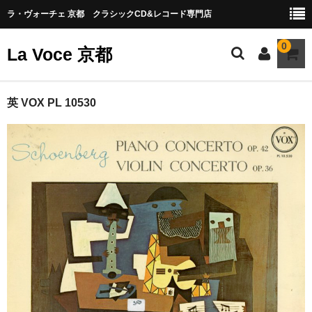
ラ・ヴォーチェ 京都 クラシックCD&レコード専門店
0
La Voce 京都
CATALOG LP
英 VOX PL 10530
New arrival
交響曲・管弦楽曲
協奏曲
室内楽曲
器楽曲
声楽曲
合唱