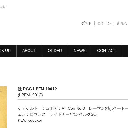
門店
ゲスト
ログイン
新規会
CK UP
ABOUT
ORDER
NEWS
CONTACT
独 DGG LPEM 19012
(LPEM19012)
ケッケルト シュポア：Vn Con No.8 レーマン(指),ベート
ェン：ロマンス ライトナー/バンベルクSO
KEY: Koeckert