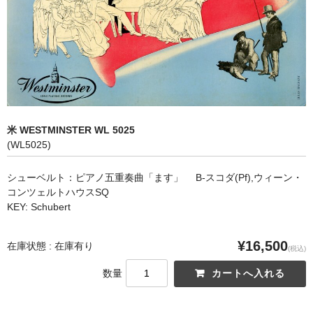
オペラ
歌曲
古楽曲
CD&BOOK
米 WESTMINSTER WL 5025
PICK UP
(WL5025)
ABOUT
シューベルト：ピアノ五重奏曲「ます」 B-スコダ(Pf),ウィーン・
コンツェルトハウスSQ
ORDER
KEY: Schubert
NEWS
¥16,500
在庫状態 : 在庫有り
(税込)
CONTACT
数量