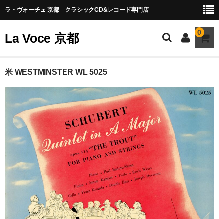
ラ・ヴォーチェ 京都 クラシックCD&レコード専門店
0
La Voce 京都
CATALOG LP
米 WESTMINSTER WL 5025
New arrival
交響曲・管弦楽曲
協奏曲
室内楽曲
器楽曲
声楽曲
合唱