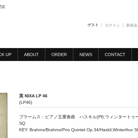
門店
ゲスト
ログイン
新規会
CK UP
ABOUT
ORDER
NEWS
CONTACT
英 NIXA LP 46
(LP46)
ブラームス：ピアノ五重奏曲 ハスキル(Pf),ウィンタートゥ
SQ
KEY: Brahms/Brahms/Pno Quintet Op.34/Haskil,Winterthur 