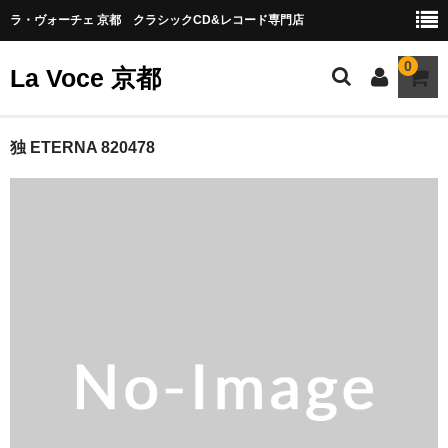
ラ・ヴォーチェ 京都 クラシックCD&レコード専門店
0
La Voce 京都
CATALOG LP
独 ETERNA 820478
New arrival
交響曲・管弦楽曲
協奏曲
室内楽曲
器楽曲
声楽曲
合唱