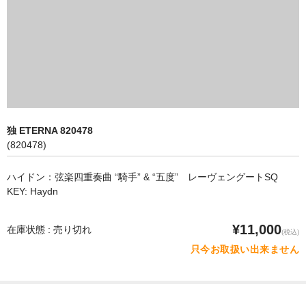
オペラ
歌曲
古楽曲
CD&BOOK
独 ETERNA 820478
PICK UP
(820478)
ABOUT
ハイドン：弦楽四重奏曲 “騎手” & “五度” レーヴェングートSQ
KEY: Haydn
ORDER
NEWS
¥11,000
在庫状態 : 売り切れ
(税込)
只今お取扱い出来ません
CONTACT