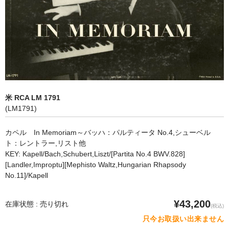
オペラ
歌曲
古楽曲
CD&BOOK
米 RCA LM 1791
PICK UP
(LM1791)
ABOUT
カペル In Memoriam～バッハ：パルティータ No.4,シューベル
ト：レントラー,リスト他
ORDER
KEY: Kapell/Bach,Schubert,Liszt/[Partita No.4 BWV.828]
[Landler,Improptu][Mephisto Waltz,Hungarian Rhapsody
NEWS
No.11]/Kapell
CONTACT
¥43,200
在庫状態 : 売り切れ
(税込)
只今お取扱い出来ません