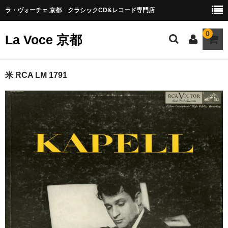
ラ・ヴォーチェ 京都 クラシックCD&レコード専門店
0
La Voce 京都
CATALOG LP
米 RCA LM 1791
New arrival
交響曲・管弦楽曲
協奏曲
室内楽曲
器楽曲
声楽曲
合唱