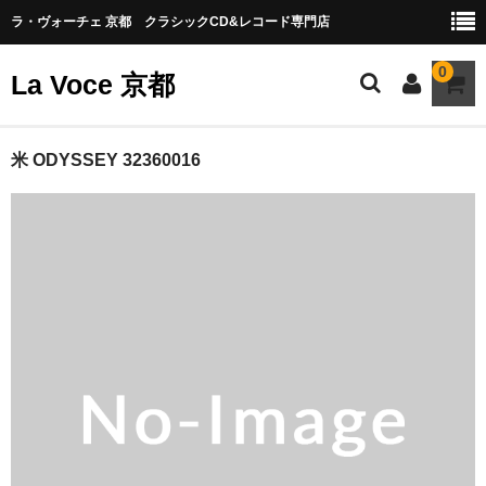
ラ・ヴォーチェ 京都 クラシックCD&レコード専門店
0
La Voce 京都
CATALOG LP
米 ODYSSEY 32360016
New arrival
交響曲・管弦楽曲
協奏曲
室内楽曲
器楽曲
声楽曲
合唱