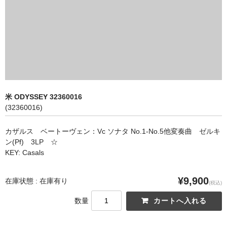
オペラ
歌曲
古楽曲
CD&BOOK
米 ODYSSEY 32360016
PICK UP
(32360016)
ABOUT
カザルス ベートーヴェン：Vc ソナタ No.1-No.5他変奏曲 ゼルキ
ン(Pf) 3LP ☆
ORDER
KEY: Casals
NEWS
¥9,900
在庫状態 : 在庫有り
(税込)
CONTACT
数量