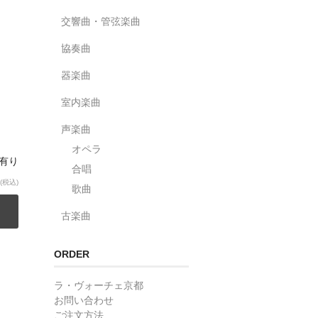
交響曲・管弦楽曲
協奏曲
器楽曲
室内楽曲
声楽曲
オペラ
庫有り
合唱
(税込)
歌曲
古楽曲
ORDER
ラ・ヴォーチェ京都
お問い合わせ
ご注文方法