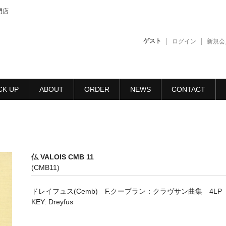
門店
ゲスト
ログイン
新規会
CK UP
ABOUT
ORDER
NEWS
CONTACT
仏 VALOIS CMB 11
(CMB11)
ドレイフュス(Cemb) F.クープラン：クラヴサン曲集 4LP
KEY: Dreyfus