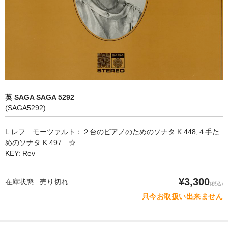
オペラ
歌曲
古楽曲
CD&BOOK
英 SAGA SAGA 5292
PICK UP
(SAGA5292)
ABOUT
L.レフ モーツァルト：２台のピアノのためのソナタ K.448,４手た
めのソナタ K.497 ☆
ORDER
KEY: Rev
NEWS
¥3,300
在庫状態 : 売り切れ
(税込)
CONTACT
只今お取扱い出来ません