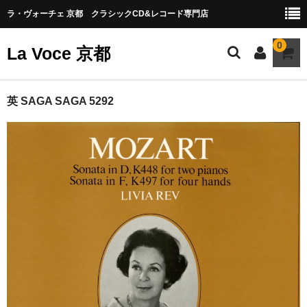
ラ・ヴォーチェ 京都 クラシックCD&レコード専門店
0
La Voce 京都
CATALOG LP
英 SAGA SAGA 5292
New arrival
交響曲・管弦楽曲
協奏曲
室内楽曲
器楽曲
声楽曲
合唱