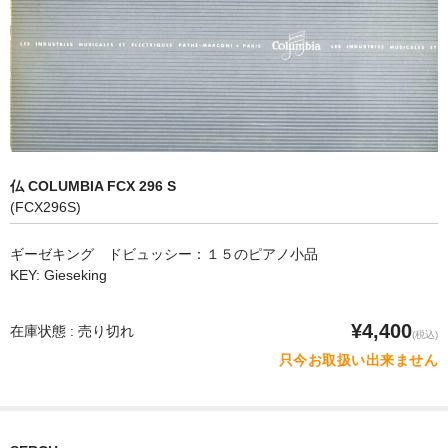
オペラ
歌曲
古楽曲
CD&BOOK
仏 COLUMBIA FCX 296 S
PICK UP
(FCX296S)
ABOUT
ギーゼキング ドビュッシー：１５のピアノ小品
KEY: Gieseking
ORDER
NEWS
¥4,400
在庫状態 : 売り切れ
(税込)
只今お取扱い出来ません
CONTACT