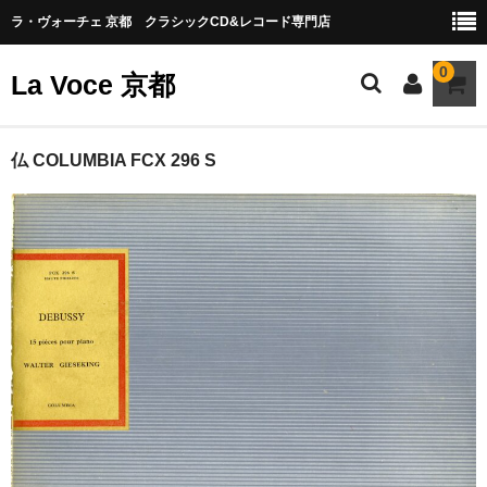
ラ・ヴォーチェ 京都 クラシックCD&レコード専門店
0
La Voce 京都
CATALOG LP
仏 COLUMBIA FCX 296 S
New arrival
交響曲・管弦楽曲
協奏曲
室内楽曲
器楽曲
声楽曲
合唱