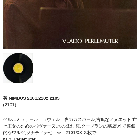
オペラ
歌曲
古楽曲
CD&BOOK
PICK UP
ABOUT
ORDER
英 NIMBUS 2101,2102,2103
NEWS
(2101)
CONTACT
ペルルミュテール ラヴェル：夜のガスパール,古風なメヌエット,亡
き王女のためのパヴァーヌ,水の戯れ,鏡,クープランの墓,高雅で感傷
的なワルツ,ソナティナ他 ☆ 2101/03 ３枚で
KEY: Perlemuter