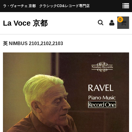
ラ・ヴォーチェ 京都 クラシックCD&レコード専門店
0
La Voce 京都
CATALOG LP
英 NIMBUS 2101,2102,2103
New arrival
交響曲・管弦楽曲
協奏曲
室内楽曲
器楽曲
声楽曲
合唱