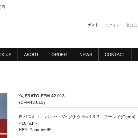
門店
ゲスト
ログイン
新規会
CK UP
ABOUT
ORDER
NEWS
CONTACT
仏 ERATO EFM 42.013
(EFM42.013)
E.パスキエ バッハ：Vc ソナタ No.1 & 3 ブーレイ(Cemb
<10inch>
KEY: Pasquier/E