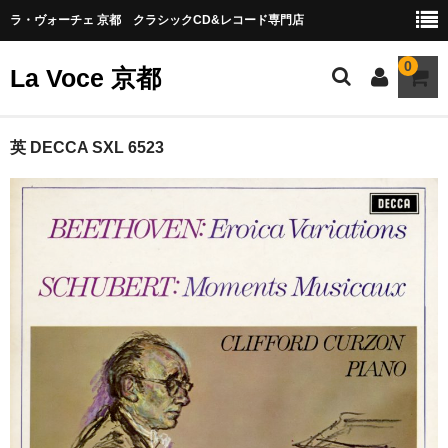
ラ・ヴォーチェ 京都 クラシックCD&レコード専門店
0
La Voce 京都
CATALOG LP
英 DECCA SXL 6523
New arrival
交響曲・管弦楽曲
協奏曲
室内楽曲
器楽曲
声楽曲
合唱