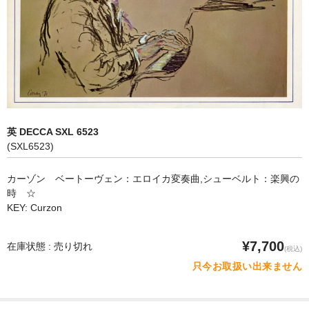
オペラ
歌曲
古楽曲
CD&BOOK
英 DECCA SXL 6523
PICK UP
(SXL6523)
ABOUT
カーゾン ベートーヴェン：エロイカ変奏曲,シューベルト：楽興の
時 ☆
ORDER
KEY: Curzon
NEWS
¥7,700
在庫状態 : 売り切れ
(税込)
CONTACT
只今お取扱い出来ません