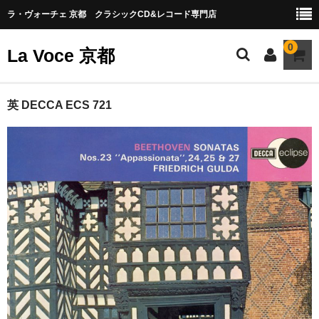
ラ・ヴォーチェ 京都 クラシックCD&レコード専門店
0
La Voce 京都
CATALOG LP
英 DECCA ECS 721
New arrival
交響曲・管弦楽曲
協奏曲
室内楽曲
器楽曲
声楽曲
合唱