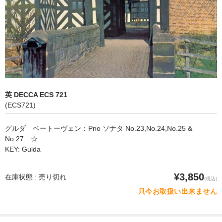
オペラ
歌曲
古楽曲
CD&BOOK
英 DECCA ECS 721
PICK UP
(ECS721)
ABOUT
グルダ ベートーヴェン：Pno ソナタ No.23,No.24,No.25 &
No.27 ☆
ORDER
KEY: Gulda
NEWS
¥3,850
在庫状態 : 売り切れ
(税込)
CONTACT
只今お取扱い出来ません