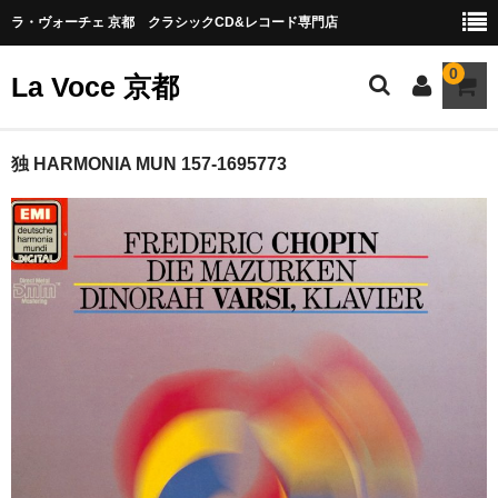
ラ・ヴォーチェ 京都 クラシックCD&レコード専門店
0
La Voce 京都
CATALOG LP
独 HARMONIA MUN 157-1695773
New arrival
交響曲・管弦楽曲
協奏曲
室内楽曲
器楽曲
声楽曲
合唱