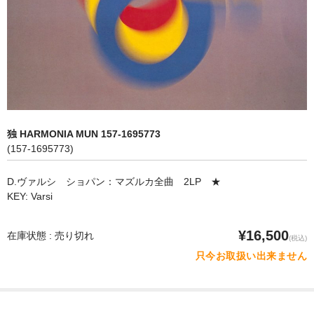
オペラ
歌曲
古楽曲
CD&BOOK
独 HARMONIA MUN 157-1695773
PICK UP
(157-1695773)
ABOUT
D.ヴァルシ ショパン：マズルカ全曲 2LP ★
KEY: Varsi
ORDER
NEWS
¥16,500
在庫状態 : 売り切れ
(税込)
只今お取扱い出来ません
CONTACT