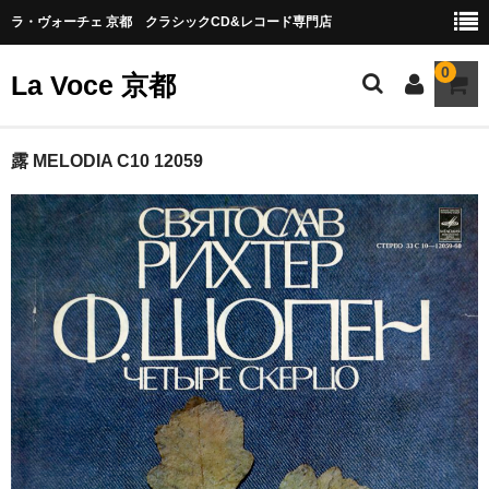
ラ・ヴォーチェ 京都 クラシックCD&レコード専門店
0
La Voce 京都
CATALOG LP
露 MELODIA C10 12059
New arrival
交響曲・管弦楽曲
協奏曲
室内楽曲
器楽曲
声楽曲
合唱