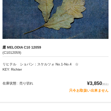
オペラ
歌曲
古楽曲
CD&BOOK
露 MELODIA C10 12059
PICK UP
(C1012059)
ABOUT
リヒテル ショパン：スケルツォ No.1-No.4 ☆
KEY: Richter
ORDER
NEWS
¥3,850
在庫状態 : 売り切れ
(税込)
只今お取扱い出来ません
CONTACT