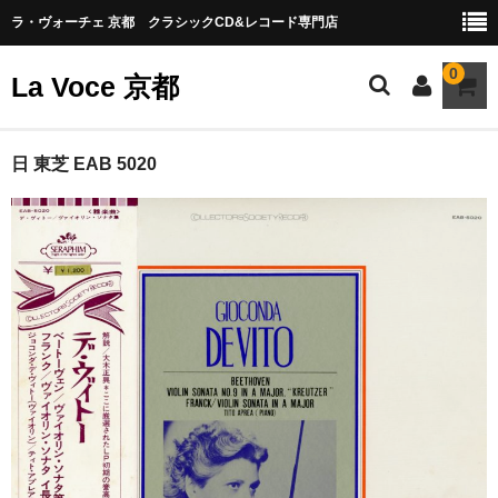
ラ・ヴォーチェ 京都 クラシックCD&レコード専門店
0
La Voce 京都
CATALOG LP
日 東芝 EAB 5020
New arrival
交響曲・管弦楽曲
協奏曲
室内楽曲
器楽曲
声楽曲
合唱