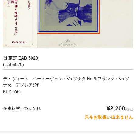
オペラ
歌曲
古楽曲
CD&BOOK
日 東芝 EAB 5020
PICK UP
(EAB5020)
ABOUT
デ・ヴィート ベートーヴェン：Vn ソナタ No.9,フランク：Vn ソ
ナタ アプレア(Pf)
ORDER
KEY: Vito
NEWS
¥2,200
在庫状態 : 売り切れ
(税込)
CONTACT
只今お取扱い出来ません