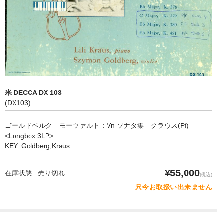
オペラ
歌曲
古楽曲
CD&BOOK
米 DECCA DX 103
PICK UP
(DX103)
ABOUT
ゴールドベルク モーツァルト：Vn ソナタ集 クラウス(Pf)
<Longbox 3LP>
ORDER
KEY: Goldberg,Kraus
NEWS
¥55,000
在庫状態 : 売り切れ
(税込)
CONTACT
只今お取扱い出来ません