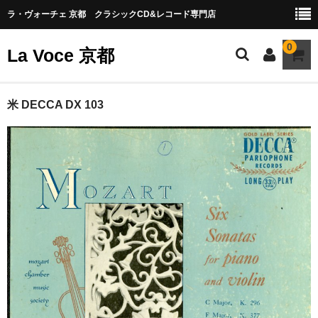
ラ・ヴォーチェ 京都 クラシックCD&レコード専門店
0
La Voce 京都
CATALOG LP
米 DECCA DX 103
New arrival
交響曲・管弦楽曲
協奏曲
室内楽曲
器楽曲
声楽曲
合唱