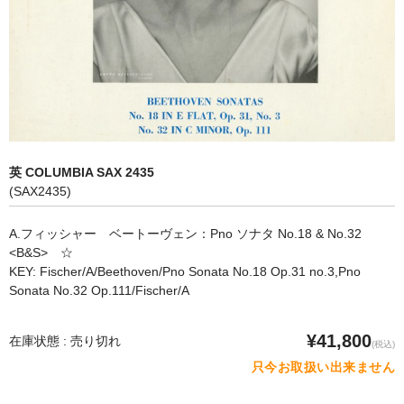
オペラ
歌曲
古楽曲
CD&BOOK
英 COLUMBIA SAX 2435
PICK UP
(SAX2435)
ABOUT
A.フィッシャー ベートーヴェン：Pno ソナタ No.18 & No.32
<B&S> ☆
ORDER
KEY: Fischer/A/Beethoven/Pno Sonata No.18 Op.31 no.3,Pno
Sonata No.32 Op.111/Fischer/A
NEWS
CONTACT
¥41,800
在庫状態 : 売り切れ
(税込)
只今お取扱い出来ません