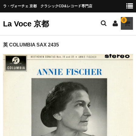
ラ・ヴォーチェ 京都 クラシックCD&レコード専門店
0
La Voce 京都
CATALOG LP
英 COLUMBIA SAX 2435
New arrival
交響曲・管弦楽曲
協奏曲
室内楽曲
器楽曲
声楽曲
合唱