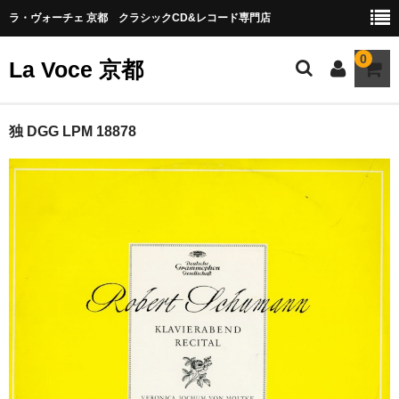
ラ・ヴォーチェ 京都 クラシックCD&レコード専門店
0
La Voce 京都
CATALOG LP
独 DGG LPM 18878
New arrival
交響曲・管弦楽曲
協奏曲
室内楽曲
器楽曲
声楽曲
合唱