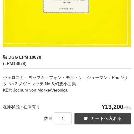
オペラ
歌曲
古楽曲
CD&BOOK
独 DGG LPM 18878
PICK UP
(LPM18878)
ABOUT
ヴェロニカ・ヨッフム・フォン・モルトケ シューマン：Pno ソナ
タ No.2,ノヴェレッテ No.8,幻想小曲集
ORDER
KEY: Jochum von Moltke/Veronica
NEWS
¥13,200
在庫状態 : 在庫有り
(税込)
CONTACT
数量